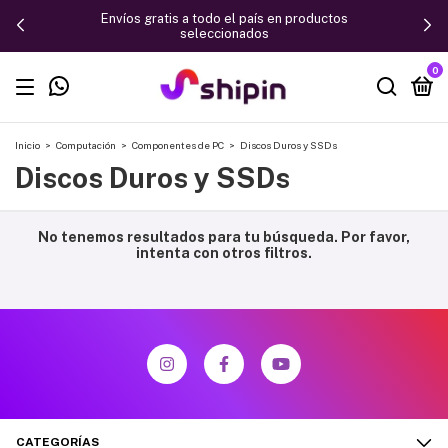
Envíos gratis a todo el país en productos
seleccionados
0
Inicio
>
Computación
>
Componentes de PC
>
Discos Duros y SSDs
Discos Duros y SSDs
No tenemos resultados para tu búsqueda. Por favor,
intenta con otros filtros.
CATEGORÍAS