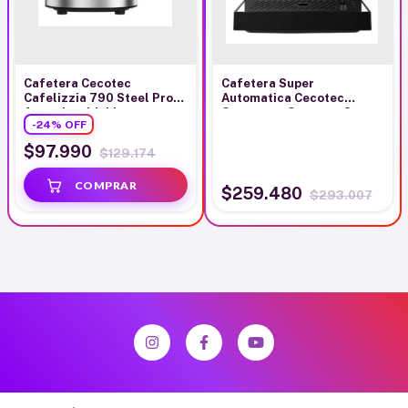
Cafetera Cecotec
Cafetera Super
Cafelizzia 790 Steel Pro
Automatica Cecotec
Acero Inoxidable
Cremmaet Compact Steam
-
24
%
OFF
$97.990
$129.174
$259.480
$293.007