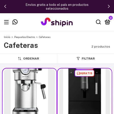
Envíos gratis a todo el país en productos
seleccionados
0
Inicio
>
Pequeños Electro
>
Cafeteras
Cafeteras
2 productos
ORDENAR
FILTRAR
GRATIS
AGOTADO
GRATIS