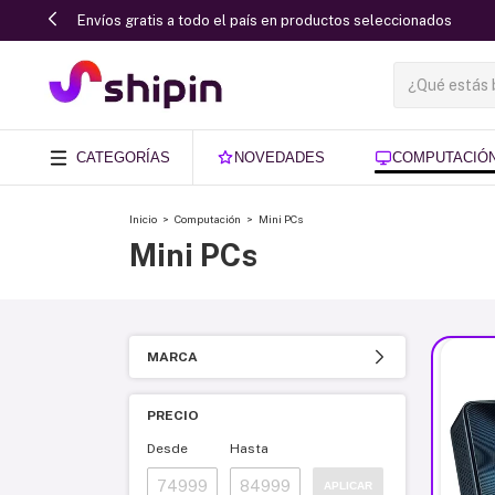
Envíos gratis a todo el país en productos seleccionados
CATEGORÍAS
NOVEDADES
COMPUTACIÓ
Inicio
>
Computación
>
Mini PCs
Mini PCs
MARCA
PRECIO
Desde
Hasta
APLICAR