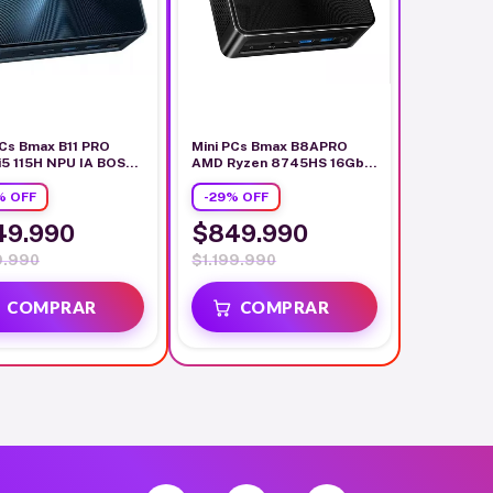
PCs Bmax B11 PRO
Mini PCs Bmax B8APRO
 i5 115H NPU IA BOST
AMD Ryzen 8745HS 16Gb
 DDR5
512Gb
%
OFF
-
29
%
OFF
49.990
$849.990
.990
$1.199.990