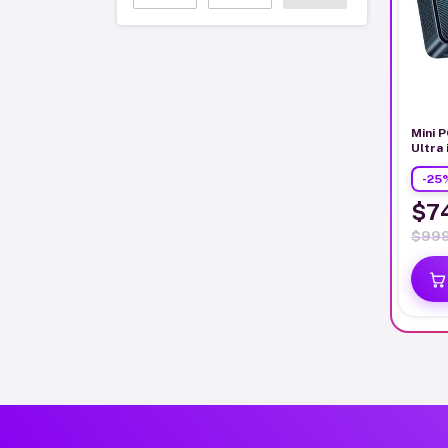
Mini 
Ultra
16GB
-
25
$7
$999